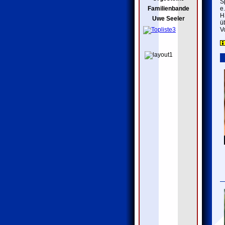
S
Familienbande
e
H
Uwe Seeler
ü
V