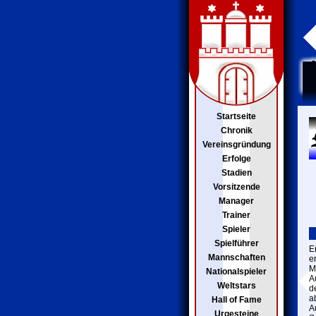
Startseite
Chronik
Vereinsgründung
Erfolge
Stadien
Vorsitzende
Manager
Trainer
Spieler
Spielführer
E
Mannschaften
e
M
Nationalspieler
A
Weltstars
d
a
Hall of Fame
A
Urgesteine