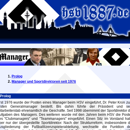
Prolog
Manager und Sportdirektoren seit 1976
Prolog
rst 1976 wurde der Posten eines Manager beim HSV eingeführt, Dr. Peter Kron z
rsten Generalmanager bestellt. Bis dahin führte der Präsident und se
itarbeiterstab ehrenamtlich die Geschäfte. Seit 1998 übernimmt der Sportdirektor d
ufgaben des Managers. Des weiteren wurde mit den Jahren beim HSV die Post
es "Clubmanagers" und "Teammanagers" eingeführt. Einen Sitz im Vorstand hat
ber nur der übergestellte Sportdirektor. Nach der Strukturreform, insbesondere d
usgliederung der Fußballlizenzspielerabteilung, wechselte die Funktion d