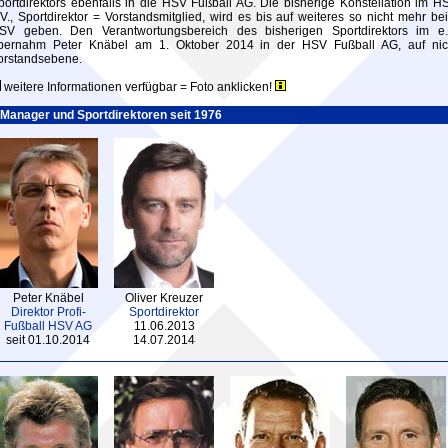
portdirektors ebenfalls in die HSV Fußball AG. Die bisherige Konstellation im H
.V., Sportdirektor = Vorstandsmitglied, wird es bis auf weiteres so nicht mehr be
SV geben. Den Verantwortungsbereich des bisherigen Sportdirektors im e.
bernahm Peter Knäbel am 1. Oktober 2014 in der HSV Fußball AG, auf nic
orstandsebene.
weitere Informationen verfügbar = Foto anklicken!
Manager und Sportdirektoren seit 1976
Peter Knäbel
Oliver Kreuzer
Direktor Profi-
Sportdirektor
Fußball HSV AG
11.06.2013
seit 01.10.2014
14.07.2014