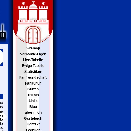
Sitemap
Verbände-Ligen
Live-Tabelle
Ewige Tabelle
Statistiken
Fanfreundschaft
Fankultur
Kutten
Trikots
Links
um
Blog
in
ie
über mich
en
Gästebuch
te
ie
Kontakt
es
Logbuch