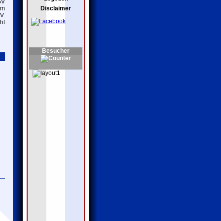
SV
im
Disclaimer
V.
ht
Besucher