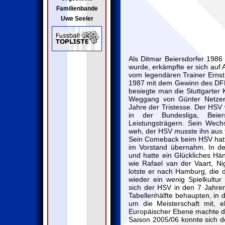
Familienbande
Uwe Seeler
Als Ditmar Beiersdorfer 198
wurde, erkämpfte er sich auf
vom legendären Trainer Ernst
1987 mit dem Gewinn des DFB-
besiegte man die Stuttgarter K
Weggang von Günter Netzer 
Jahre der Tristesse. Der HSV 
in der Bundesliga, Beie
Leistungsträgern. Sein Wec
weh, der HSV musste ihn aus 
Sein Comeback beim HSV hatte 
im Vorstand übernahm. In den
und hatte ein Glückliches Hä
wie Rafael van der Vaart, Ni
lotste er nach Hamburg, die 
wieder ein wenig Spielkultu
sich der HSV in den 7 Jahren
Tabellenhälfte behaupten, in 
um die Meisterschaft mit, 
Europäischer Ebene machte d
Saison 2005/06 konnte sich 