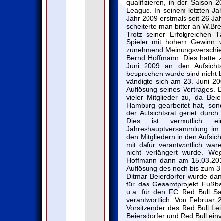
qualifizieren, in der Saison
League. In seinem letzten J
Jahr 2009 erstmals seit 26 Jah
scheiterte man bitter an W.Br
Trotz seiner Erfolgreichen T
Spieler mit hohem Gewinn we
zunehmend Meinungsverschied
Bernd Hoffmann. Dies hatte z
Juni 2009 an den Aufsicht
besprochen wurde sind nicht 
vändigte sich am 23. Juni 200
Auflösung seines Vertrages.
vieler Mitglieder zu, da Beie
Hamburg gearbeitet hat, son
der Aufsichtsrat geriet durch
Dies ist vermutlich 
Jahreshauptversammlung im 
den Mitgliedern in den Aufsic
mit dafür verantwortlich wa
nicht verlängert wurde. We
Hoffmann dann am 15.03.2011
Auflösung des noch bis zum 3
Ditmar Beierdorfer wurde da
für das Gesamtprojekt Fußba
u.a. für den FC Red Bull S
verantwortlich. Von Februar 
Vorsitzender des Red Bull Lei
Beiersdorfer und Red Bull ein