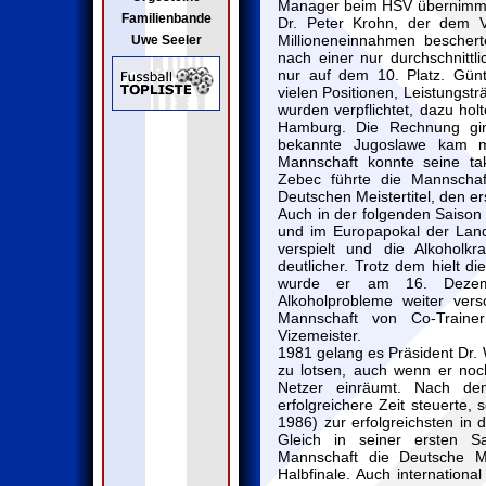
Manager beim HSV übernimmt
Familienbande
Dr. Peter Krohn, der dem V
Millioneneinnahmen beschert
Uwe Seeler
nach einer nur durchschnittl
nur auf dem 10. Platz. Günt
vielen Positionen, Leistungst
wurden verpflichtet, dazu hol
Hamburg. Die Rechnung gin
bekannte Jugoslawe kam m
Mannschaft konnte seine ta
Zebec führte die Mannschaf
Deutschen Meistertitel, den er
Auch in der folgenden Saison 
und im Europapokal der Lan
verspielt und die Alkohol
deutlicher. Trotz dem hielt d
wurde er am 16. Dezemb
Alkoholprobleme weiter ver
Mannschaft von Co-Trainer
Vizemeister.
1981 gelang es Präsident Dr.
zu lotsen, auch wenn er noc
Netzer einräumt. Nach de
erfolgreichere Zeit steuerte, 
1986) zur erfolgreichsten i
Gleich in seiner ersten S
Mannschaft die Deutsche M
Halbfinale. Auch internationa