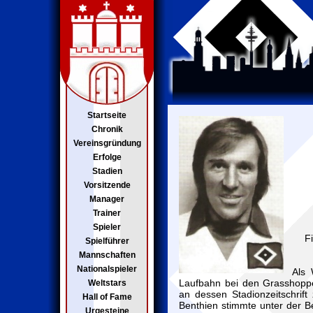
Startseite
Chronik
Vereinsgründung
Erfolge
Stadien
Vorsitzende
Manager
Trainer
Spieler
F
Spielführer
Mannschaften
Nationalspieler
Als 
Laufbahn bei den Grasshopp
Weltstars
an dessen Stadionzeitschrift
Hall of Fame
Benthien stimmte unter der 
Urgesteine