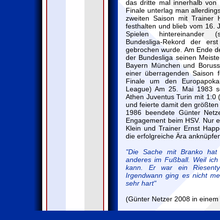
das dritte mal innerhalb von
Finale unterlag man allerding
zweiten Saison mit Trainer
festhalten und blieb vom 16.
Spielen hintereinander (s
Bundesliga-Rekord der er
gebrochen wurde. Am Ende de
der Bundesliga seinen Meister
Bayern München und Boruss
einer überragenden Saison f
Finale um den Europapokal
League) Am 25. Mai 1983 s
Athen Juventus Turin mit 1:0 
und feierte damit den größten 
1986 beendete Günter Netze
Engagement beim HSV. Nur ei
Klein und Trainer Ernst Hap
die erfolgreiche Ära anknüpfe
"Die Sache mit Branko hat m
anderes im Fußball. Weil ich
kann. Er war ein Riesent
Irgendwann ging es nicht me
sehr hart"
(Günter Netzer 2008 in einem 