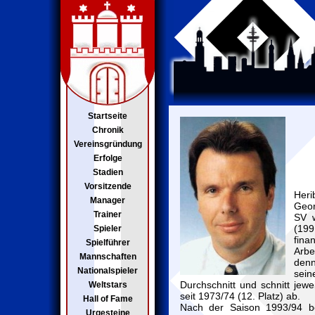
Startseite
Chronik
Vereinsgründung
Erfolge
Stadien
Vorsitzende
Heri
Manager
Geor
Trainer
SV 
(199
Spieler
fin
Spielführer
Arbe
Mannschaften
denn
Nationalspieler
sein
Durchschnitt und schnitt jewe
Weltstars
seit 1973/74 (12. Platz) ab.
Hall of Fame
Nach der Saison 1993/94 
Urgesteine