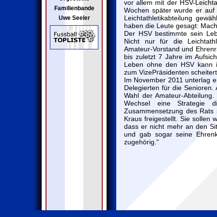
vor allem mit der HSV-Leichta
Familienbande
Wochen später wurde er auf 
Leichtathletikabteilung gewäh
Uwe Seeler
haben die Leute gesagt: Mach
Der HSV bestimmte sein Lebe
Nicht nur für die Leichtath
Amateur-Vorstand und Ehrenrat
bis zuletzt 7 Jahre im Aufsic
Leben ohne den HSV kann ich
zum VizePräsidenten scheiter
Im November 2011 unterlag er
Delegierten für die Senioren.
Wahl der Amateur-Abteilung. 
Wechsel eine Strategie d
Zusammensetzung des Rats so
Kraus freigestellt. Sie sollen
dass er nicht mehr an den Si
und gab sogar seine Ehrenka
zugehörig."