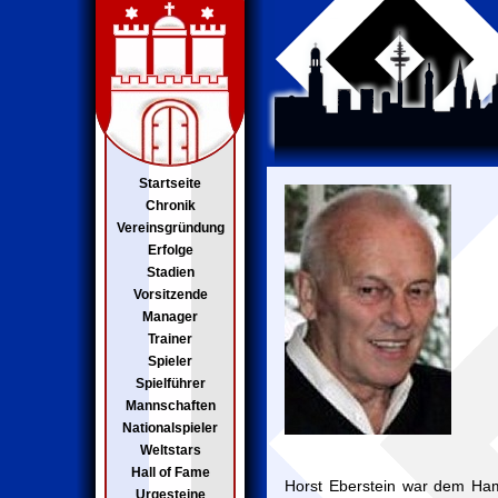
Startseite
Chronik
Vereinsgründung
Erfolge
Stadien
Vorsitzende
Manager
Trainer
Spieler
Spielführer
Mannschaften
Nationalspieler
Weltstars
Hall of Fame
Horst Eberstein war dem Ha
Urgesteine