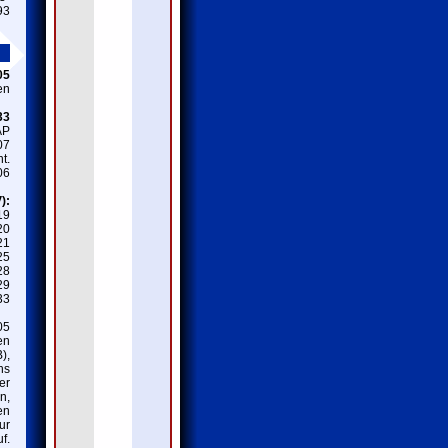
93
05
en
33
AP
07
t.
06
):
19
20
21
25
28
29
33
05
en
),
hs
er
n,
en
ur
f.