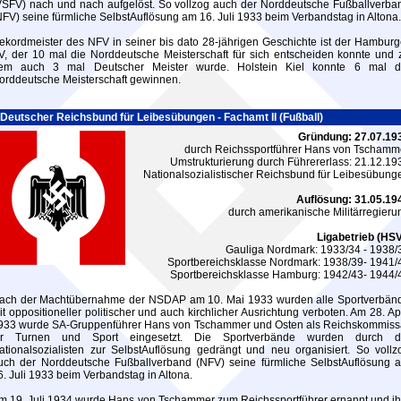
VSFV) nach und nach aufgelöst. So vollzog auch der Norddeutsche Fußballverba
NFV) seine fürmliche SelbstAuflösung am 16. Juli 1933 beim Verbandstag in Altona.
ekordmeister des NFV in seiner bis dato 28-jährigen Geschichte ist der Hamburg
V, der 10 mal die Norddeutsche Meisterschaft für sich entscheiden konnte und 
em auch 3 mal Deutscher Meister wurde. Holstein Kiel konnte 6 mal d
orddeutsche Meisterschaft gewinnen.
Deutscher Reichsbund für Leibesübungen - Fachamt II (Fußball)
Gründung: 27.07.19
durch Reichssportführer Hans von Tschamm
Umstrukturierung durch Führererlass: 21.12.19
Nationalsozialistischer Reichsbund für Leibesübung
Auflösung: 31.05.19
durch amerikanische Militärregieru
Ligabetrieb (HSV
Gauliga Nordmark: 1933/34 - 1938/
Sportbereichsklasse Nordmark: 1938/39- 1941/
Sportbereichsklasse Hamburg: 1942/43- 1944/
ach der Machtübernahme der NSDAP am 10. Mai 1933 wurden alle Sportverbän
it oppositioneller politischer und auch kirchlicher Ausrichtung verboten. Am 28. Apr
933 wurde SA-Gruppenführer Hans von Tschammer und Osten als Reichskommiss
ür Turnen und Sport eingesetzt. Die Sportverbände wurden durch d
ationalsozialisten zur SelbstAuflösung gedrängt und neu organisiert. So vollz
uch der Norddeutsche Fußballverband (NFV) seine fürmliche SelbstAuflösung 
6. Juli 1933 beim Verbandstag in Altona.
m 19. Juli 1934 wurde Hans von Tschammer zum Reichssportführer ernannt und i