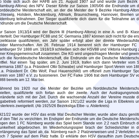
o löste sich auch der HAFB am 21. August 1907 auf und wurde zum Bezirk I
Hamburg-Altona) des NFV. Dieser führte zur Saison 1905/06 die Endrunde um d
orddeutsche Meisterschaft ein, an der die Meister der 9 Bezirke Hamburg-Alton
chleswig, Holstein, Mecklenburg, Altmark, Braunschweig, Hannover, Bremen u
ldenburg teilnahmen. Der Sieger qualifizierte dich dann für die Teilnahme an d
ndrunde um die Deutsche Meisterschaft.
ur Saison 1913/14 wird der Bezirk III (Hamburg-Altona) in eine A- und B- Klas
nterteilt. Der Hamburger FC88 und SC Germania 1887 können sich nicht für die ers
pielklasse qualifizieren, ein Jahr später erfolgt aber der direkte Wiederaufsti
eider Mannschaften. Am 26. Februar 1914 benennt sich der Hamburger FC 
amburger SV 1888 um. 1918/19 schließen sich der HSV88 und Viktoria Hamburg 
iner Kriegsgemeinschaft zusammen. Die KG wird ungeschlagen Meister und gewin
uch die Norddeutsche Meisterschaft, die Endrunde um die Deutsche Meisterscha
ntfiel. Nur einen Tag später, am 2. Juni 1919, trafen sich dann Vertreter vom 
ermania 1887 (u.a. Präsident Otto Schwabe) und Hamburger Sport Verein von 18
u.a. Präsident Dr. Otto Wolf, Paul Hauenschild) um offiziell zum Hamburger Spo
erein von 1887 e.V. zu fusionieren. Der FC Falke 1906 trat dem Hamburger SV v
988 bereits am 12. Mai bei.
ährend bis 1920 nur die Meister der Bezirke um Norddeutsche Meisterscha
pielten, qualifizierte sich fortan auch der zweite. Auch der Austragungsmod
eränderte sich mit der Zeit. Durch die wachsende Anzahl der Vereine musste d
igabetrieb reformiert werden, zur Saison 1921/22 wurde die Liga in Elbekreis u
lsterkreis zweigeteilt. (Ab 1925/26 Bezirksliga Elbe- u. Alsterkreis)
921/22 wurde der HSV das erste Mal Deutscher Meister, wurde aber dazu genöti
uf den Titel zu verzichten. Im Endspiel der Endrunde um die Deutsche Meisterscha
egen den 1 FC Nürnberg wurde das Spiel beim Stande von 2:2 nach Einbruch d
unkelheit abgebrochen. Im Wiederholungsspiel brach der Schiedsrichter in d
erlängerung das Spiel ab, da. Nürnberg nach 2 Platzverweisen und 2 Verletzten n
och 7 Spieler auf dem Platz hatte. Er erklärte den HSV daraufhin zum Deutsch