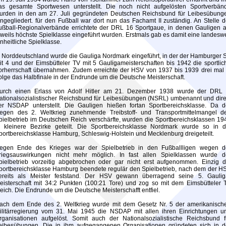
as gesamte Sportwesen unterstellt. Die noch nicht aufgelösten Sportverbän
urden in den am 27. Juli gegründeten Deutschen Reichsbund für Leibesübung
ingegliedert. für den Fußball war dort nun das Fachamt II zuständig. An Stelle d
ußball-Regionalverbände errichtete der DRL 16 Sportgaue, in denen Gauligen a
eweils höchste Spielklasse eingeführt wurden. Erstmals gab es damit eine landeswe
inheitliche Spielklasse.
n Norddeutschland wurde die Gauliga Nordmark eingeführt, in der der Hamburger 
it 4 und der Eimsbütteler TV mit 5 Gauligameisterschaften bis 1942 die sportlic
orherrschaft übernahmen. Zudem erreichte der HSV von 1937 bis 1939 drei mal 
olge das Halbfinale in der Endrunde um die Deutsche Meisterschaft.
urch einen Erlass von Adolf Hitler am 21. Dezember 1938 wurde der DRL 
ationalsozialistischer Reichsbund für Leibesübungen (NSRL) umbenannt und dire
er NSDAP unterstellt. Die Gauligen hießen fortan Sportbereichsklasse. Da d
egen des 2. Weltkrieg zunehmende Treibstoff- und Transportmittelmangel d
pielbetrieb im Deutschen Reich verschärfte, wurden die Sportbereichsklassen 19
n kleinere Bezirke geteilt. Die Sportbereichsklasse Nordmark wurde so in d
portbereichsklasse Hamburg, Schleswig-Holstein und Mecklenburg dreigeteilt.
egen Ende des Krieges war der Spielbetrieb in den Fußballligen wegen d
riegsauswirkungen nicht mehr möglich. In fast allen Spielklassen wurde d
pielbetrieb vorzeitig abgebrochen oder gar nicht erst aufgenommen. Einzig d
portbereichsklasse Hamburg beendete regulär den Spielbetrieb, nach dem der H
ereits als Meister feststand. Der HSV gewann überragend seine 5. Gaulig
eisterschaft mit 34:2 Punkten (100:21 Tore) und zog so mit dem Eimsbütteler 
leich. Die Endrunde um die Deutsche Meisterschafft entfiel.
ach dem Ende des 2. Weltkrieg wurde mit dem Gesetz Nr. 5 der amerikanisch
ilitärregierung vom 31. Mai 1945 die NSDAP mit allen ihren Einrichtungen u
rganisationen aufgelöst. Somit auch der Nationalsozialistische Reichsbund f
eibesübungen. Die in ihm aufgegangenen Organisationen gründeten sich in d