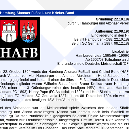
Hamburg-Altonaer Fußball- und Kricket-Bund
Gründung: 22.10.18
durch 5 Hamburger und Altonaer Verei
Auflösung: 21.08.19
Eingliederung in den N
Beitritt Hamburger FC88: 22.10.18
Beitritt SC Germania 1887: 08.12.18
Ligabetrie
Hamburger Liga: 1895/96 - 1906/
Ab 1902/03 Teilnahme an d
Endrunde um die Deutsche Meisterschaft (DF
m 22. Oktober 1894 wurde der Hamburg-Altonaer Fußball- und Cricket Bund (HAF
urch Vertreter von vier Hamburger und Altonaer Vereinen im Hotel Schadendorf 
amburg gegründet und ist damit einer der ältesten Fußballverbände in Deutschlan
ründungsmitglieder waren Wilhelm Schaaf und Bruno Kruitsch vom Hamburg
C88 (einer der 3 Gründungsvereine des heutigen HSV), Hermann Hambro
Altonaer FC 1893), Henry Pape (FC Association 1893) und Herr Stuhlmann sen. v
orgfelder FC. Mit dem SC Germania 1887 trat am 08. Dezember 1894 ein weiter
ründungsverein des heutigen HSV dem Verband bei.
iel des Verbandes war es Meisterschaftsspiele zwischen den beiden Städt
amburg und Altona auszutragen. (Altona war damals noch kein Stadtteil v
amburg) Da man zunächst kein geeignetes Spielfeld für die Meisterschaftsspie
and, wurden nur Freundschaftsspiele ausgetragen. Erst im Herbst 1885 konnte d
xerzierplatz in Altona an Sonntagen für Punktspiele genutzt werden und die ers
aison der 5 Vereine im HAFB begann. Das erste Spiel fand am 01. September 18