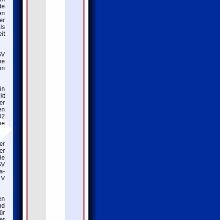
de
en
er
ls
it
SV
he
in
in
kt
er
en
42
ie
er
er
ie
SV
a-
TV
en
nd
ür
er