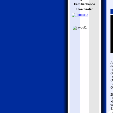
Familienbande
Uwe Seeler
A
d
H
G
F
(
B
G
Z
H
H
f
E
S