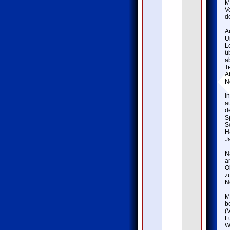
M
V
d
A
U
L
ü
a
T
A
N
I
a
d
S
S
H
J
N
a
O
z
N
M
b
(
F
W