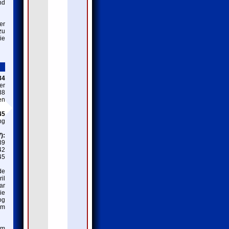
nd
er
zu
ie
34
er
38
en
45
ng
):
39
42
45
de
il
ar
ie
og
am
hm