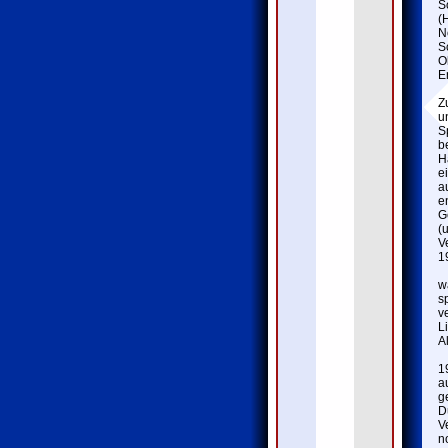
S
(
N
S
O
E
Z
u
S
b
H
e
a
e
G
(
V
1
w
s
v
L
A
1
a
g
D
V
n