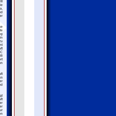
II
ie
a,
nd
er
se
te
eg
in
zu
nt
ft
SC
88
rt
on
ft
us
er
nd
gt
ft
er
er
ur
en