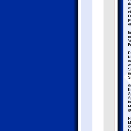
d
w
e
F
j
e
I
m
V
F
D
N
d
w
S
i
S
G
K
S
S
b
M
g
N
M
O
L