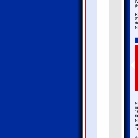
(
(
R
S
d
N
N
m
1
f
N
a
1
A