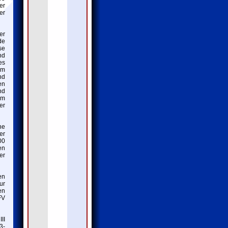
er
er
er
de
se
nd
es
em
nd
en
nd
um
er
ne
er
00
en
er
en
ur
en
FV
II
3-