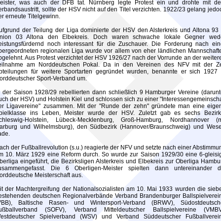
eister, was auch der DFB tat. Nürnberg legte Protest ein und drohte mit d
erbandsaustritt, sollte der HSV nicht auf den Titel verzichten. 1922/23 gelang jedo
er erneute Titelgewinn.
ufgrund der Teilung der Liga dominierte der HSV den Alsterkreis und Altona 93 
nion 03 Altona den Elbekreis. Doch waren schwache lokale Gegner wed
eistungsfürdernd noch interessant für die Zuschauer. Die Forderung nach ein
bergeordneten regionalen Liga wurde vor allem von eher ländlichen Mannschaft
bgelehnt. Aus Protest verzichtet der HSV 1926/27 nach der Vorrunde an der weiter
eilnahme am Norddeutschen Pokal. Da in den Vereinen des NFV mit der Ze
bteilungen für weitere Sportarten gegründet wurden, benannte er sich 1927 
orddeutscher Sport-Verband um.
n der Saison 1928/29 rebellierten dann schließlich 9 Hamburger Vereine (darunt
uch der HSV) und Holstein Kiel und schlossen sich zu einer "Interessengemeinscha
er Ligavereine" zusammen. Mit der "Runde der zehn" gründete man eine eige
pielklasse ins Leben, Meister wurde der HSV. Zuletzt gab es sechs Bezirk
chleswig-Holstein, Lübeck-Mecklenburg, Groß-Hamburg, Nordhannover (m
arburg und Wilhelmsburg), den Südbezirk (Hannover/Braunschweig) und Wese
ade.
ach der Fußballrevolution (s.u.) reagierte der NFV und setzte nach einer Abstimmu
m 10. März 1929 eine Reform durch. So wurde zur Saison 1929/30 eine 6-gleisi
berliga eingeführt, die Bezirksligen Alsterkreis und Elbekreis zur Oberliga Hambu
usammengefasst. Die 6 Oberligen-Meister spielten dann untereinander d
orddeutsche Meisterschaft aus.
it der Machtergreifung der Nationalsozialisten am 10. Mai 1933 wurden die sieb
estehenden deutschen Regionalverbände Verband Brandenburger Ballspielverei
VBB), Baltische Rasen- und Wintersport-Verband (BRWV), Südostdeutsch
ußballverband (SOFV), Verband Mitteldeutscher Ballspielvereine (VMBV
estdeutscher Spielverband (WSV) und Verband Süddeutscher Fußballverei