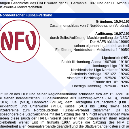
ährigen Geschichte des HAFB waren der SC Germania 1887 und der FC Altona 
it jeweils 4 Meisterschaften.
Norddeutscher Fußball-Verband
Gründung: 15.04.19
Zusammenschluss von 7 Norddeutschen Verbänd
Auflösung: 16.07.19
durch SelbstAuflösung, Machtergreifung der NSD
Der HAFB hält bis 1906/
seinen eigenen Ligabetrieb aufrech
Einführung Norddeutsche Meisterschaft: 1905/
Ligabetrieb (HSV
Bezirk III Hamburg-Altona: 1907/08 - 1918/
Hamburger Liga: 1919/
Norddeutsche Liga Nordkreis: 1920/
Alsterkreis Kreisliga: 1921/22 - 1924/
Alsterkreis Bezirksliga: 1925/26 - 1927/
"Runde der 10": 1928/
Oberliga Hamburg: 1929/30 - 1932/
uf Druck des DFB und seiner Regionalverbände schlossen sich am 15. April 19
ie sieben norddeutschen Fußballverbände aus Hamburg-Altona (HAFB), Brem
VBFV), Kiel (VKB), Hannover (VHBV), dem Herzogtum Braunschweig (FfdHB
ecklenburg und Unterweser (MFB), Kassel (VCB bis 1906) sowie sec
inzelvereine zum Norddeutschen Fußball-Verband zusammen. Da ab
nsbesondere die Stadtverbände mit der Satzung des NFV nicht einverstanden ware
lieben diese (auch der HAFB) vorerst bestehen und organisierten ihren eigen
pielbetrieb weiter. Erst im frühjahr 1907 wurde die Satzung des NFV z
ufriedenheit aller Regionalverbände geändert und die Stadtverbände lösten sich au