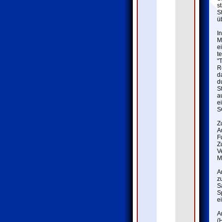
s
S
ü
I
M
e
t
"
R
d
d
S
a
e
S
Z
A
F
Z
V
M
A
z
S
S
e
A
(