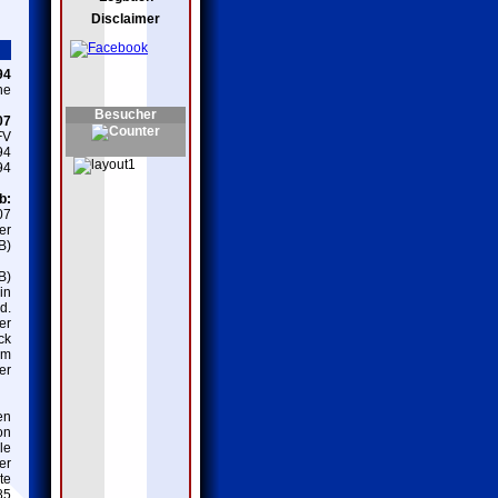
Disclaimer
94
ne
Besucher
07
FV
94
94
b:
07
er
B)
B)
in
d.
er
ck
om
er
en
on
le
er
te
85