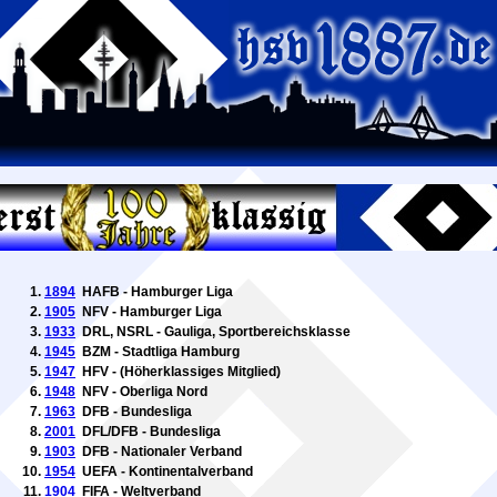
1894
HAFB - Hamburger Liga
1905
NFV - Hamburger Liga
1933
DRL, NSRL - Gauliga, Sportbereichsklasse
1945
BZM - Stadtliga Hamburg
1947
HFV - (Höherklassiges Mitglied)
1948
NFV - Oberliga Nord
1963
DFB - Bundesliga
2001
DFL/DFB - Bundesliga
1903
DFB - Nationaler Verband
1954
UEFA - Kontinentalverband
1904
FIFA - Weltverband