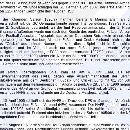
tatt, der FC Association gewann 5:0 gegen Altona 93. Der erste Hamburg-Altona
tadtmeister wurde ungeschlagen der SC Germania von 1887, der erste Titel in d
ber 125-jährigen Geschichte des heutigen HSV.
n der folgenden Saison 1896/97 nahmen bereits 8 Mannschaften an d
eisterschaft teil, der SC Germania konnte seinen Titel verteidigen. 1897/98 wur
ine 2. Spielklasse gegründet, an der fünf Reservemannschaften der 1. Klas
eilnahmen. Außerdem wurde nun nach den Regeln des englischen Fußball-Verba
The Football Association" gespielt, das es im Deutschen Reich kein einheitlich
egelwerk gab. Der Hamburg-Altonaer Fußball und Cricket-Verband strich zu d
as "Cricket" aus seinem Namen, da sich dieses Spiel nicht in Deutschla
urchsetzte und im Verband auch nur noch Fußball gespielt wurde. Weg
treitigkeiten tritt der Hamburger FC88 nach der Vorrunde 1897/98 aus dem Verba
us und im Frühjahr 1900 wieder ein. Nach der Spielzeit 1900/01 tritt er erneut aus 
in Jahr später wieder am Spielbetrieb teilzunehmen. 1901 und 1902 feierte der d
C Germania seine dritte und vierte Stadtmeisterschaft.
um ersten überregionalen Spiel kam es am 4. Juni 1899, als ei
uswahlmannschaft des HAFB gegen eine Auswahlmannschaft der Berlin
ußballvereine aus dem Deutschen Fußball- und Cricket Bund mit 6:1 vor 50
uschauern auf dem Heiligengeistfeld in Altona besiegt. Am 28. Januar 1900 nehm
ertreter des HAFB an der Gründungsversammlung des DFB teil, ab 1903 nahm d
eister des HAFB an der Endrunde um die Deutsche Meisterschaft teil.
m 15. April 1905 schließt sich der HAFB auf Druck des DFB mit 5 anderen Verbänd
um Norddeutschen Fußball Verband (NFV) zusammen. Der HAFB gibt aber erst z
aison 1907/08 seine Selbständigkeit auf und hält bis dahin seinen eigen
pielbetrieb aufrecht. Er nimmt aber trotzdem an der zur Saison 1905/06 von der N
ingeführten Endrunde um die Norddeutsche Meisterschaft teil.
m 21. August 1907 löste sich der HAFB dann schließlich auf und wurde zum Bezirk I
Hamburg-Altona) des Norddeutschen Fußball Verband. Rekordmeister in der 1