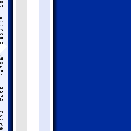
em
ch
u.
er
er
en
en
it
in
er
ft
ne
e:
it
r-
ng
ge
rg
ie
en
ne
er
),
ne