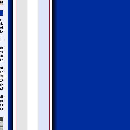
4)
er
t.
ot
te
er
r-
am
en
li
he
ft
er
ls
:0
f-
nd
ft
im
on
eu