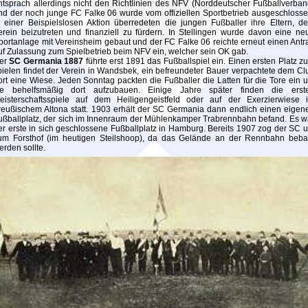
ntsprach allerdings nicht den Richtlinien des NFV (Norddeutscher Fußballverban
nd der noch junge FC Falke 06 wurde vom offiziellen Sportbetrieb ausgeschlosse
n einer Beispielslosen Aktion überredeten die jungen Fußballer ihre Eltern, d
erein beizutreten und finanziell zu fürdern. In Stellingen wurde davon eine ne
portanlage mit Vereinsheim gebaut und der FC Falke 06 reichte erneut einen Antr
uf Zulassung zum Spielbetrieb beim NFV ein, welcher sein OK gab.
er
SC Germania 1887
führte erst 1891 das Fußballspiel ein. Einen ersten Platz z
pielen findet der Verein in Wandsbek, ein befreundeter Bauer verpachtete dem Cl
ort eine Wiese. Jeden Sonntag packten die Fußballer die Latten für die Tore ein 
ie behelfsmäßig dort aufzubauen. Einige Jahre später finden die erst
eisterschaftsspiele auf dem Heiligengeistfeld oder auf der Exerzierwiese 
reußischem Altona statt. 1903 erhält der SC Germania dann endlich einen eigen
ußballplatz, der sich im Innenraum der Mühlenkamper Trabrennbahn befand. Es w
er erste in sich geschlossene Fußballplatz in Hamburg. Bereits 1907 zog der SC 
um Forsthof (im heutigen Steilshoop), da das Gelände an der Rennbahn beba
erden sollte.