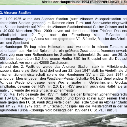
Abriss der Haupttribüne 1994 (Supporters News 11/9
3. Altonaer Stadion
m 11.09.1925 wurde das Altonaer Stadion (auch Altonaer Volksparkstadion od
ahrenfelder Stadion genannt) im Rahmen einer Turn- und Sportwoche eingeweih
as Stadion basierte auf Pläne des Altonaer Stadtoberbaurat Gustav Oelsner und b
a. 40.000 Menschen Platz, 2000 davon auf der überdachten Tribüne. Das ers
ußballspiel fand 2 Tage nach der Einweihung statt, Fußballer d
rbeitersportbewegung Altona spielten gegen den VfL Stötteritz, Meister des Arbeite
urn- und Sportbund.
er Hamburger SV trug seine Heimspiele auch weiterhin in seinem Zuhause 
othenbaum aus. Nur bei Spielen die ein größeres Zuschaueraufkommen erwart
ießen, zog man vom Rothenbaum ins Stadion in Bahrenfeld. So auch am 29. Ju
928 beim legendären 5:2 Sieg gegen Hertha BSC im Endspiel um die Deutsc
eisterschaft, vor mehr als 42000 Zuschauern.
ährend des 2. Weltkrieg wurde das Altonaer Stadion stark in Mitleidenscha
ezogen, dass erste Spiel fand dort erst am 22. Juni 1947 statt. Im Viertelfinale d
ritischen Zonenmeisterschaft spielte der Hamburger SV am 22. Juni 1947 a
amburger Meister gegen den Westfalen-Meister Schalke 04. Das Spiel endete 0
.V., das Wiederholungsspiel eine Woche später in Gelsenkirchen, Glückau
ampfbahn, gewann der HSV mit 2:0. Der HSV gewann auch das Halbfinale u
inale und wurde der erste Britische Zonenmeister.
m 30. Mai 1948 besiegte der HSV im Halbfinale der Britischen Zonenmeisterscha
en TSV Braunschweig im Altonaer Stadion und konnte später auch seinen Titel 
inale gegen den FC St. Pauli (6:1) verteidigen. Das letzte Spiel im Altonaer Stadi
and am 22. Mai 1949 statt. Im Entscheidungsspiel um die Meisterschaft in der n
egründeten Fußball-Oberliga Nord besiegte der HSV den FC St. Pauli mit 5:3.