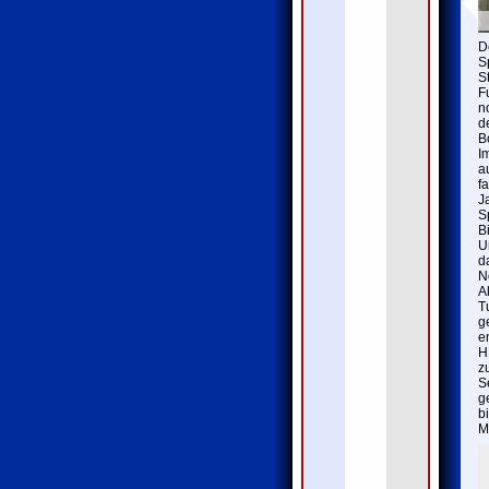
D
S
S
F
n
d
B
I
a
f
J
S
B
U
d
N
A
T
g
e
H
z
S
g
b
M