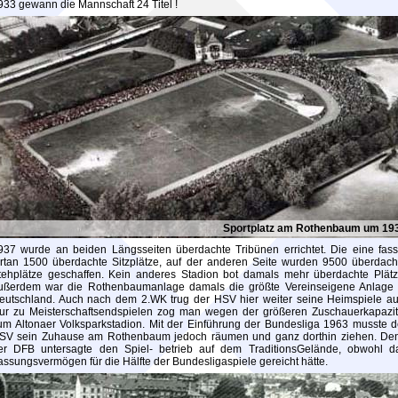
933 gewann die Mannschaft 24 Titel !
Sportplatz am Rothenbaum um 19
937 wurde an beiden Längsseiten überdachte Tribünen errichtet. Die eine fass
ortan 1500 überdachte Sitzplätze, auf der anderen Seite wurden 9500 überdach
tehplätze geschaffen. Kein anderes Stadion bot damals mehr überdachte Plätz
ußerdem war die Rothenbaumanlage damals die größte Vereinseigene Anlage 
eutschland. Auch nach dem 2.WK trug der HSV hier weiter seine Heimspiele au
ur zu Meisterschaftsendspielen zog man wegen der größeren Zuschauerkapazit
um Altonaer Volksparkstadion. Mit der Einführung der Bundesliga 1963 musste d
SV sein Zuhause am Rothenbaum jedoch räumen und ganz dorthin ziehen. De
er DFB untersagte den Spiel- betrieb auf dem TraditionsGelände, obwohl d
assungsvermögen für die Hälfte der Bundesligaspiele gereicht hätte.