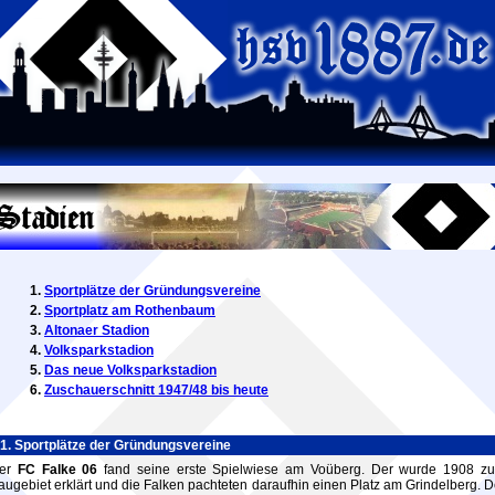
Sportplätze der Gründungsvereine
Sportplatz am Rothenbaum
Altonaer Stadion
Volksparkstadion
Das neue Volksparkstadion
Zuschauerschnitt 1947/48 bis heute
1. Sportplätze der Gründungsvereine
er
FC Falke 06
fand seine erste Spielwiese am Voüberg. Der wurde 1908 z
augebiet erklärt und die Falken pachteten daraufhin einen Platz am Grindelberg. D