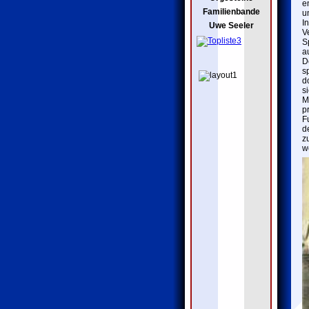
e
Familienbande
u
I
Uwe Seeler
V
S
a
D
s
d
s
M
p
F
d
z
w