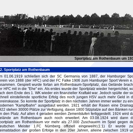
Sportplatz am Rothenbaum um 19
2. Sportplatz am Rothenbaum
m 01.06.1919 schließen sich der SC Germania von 1887, der Hamburger Spo
erein von 1888 (der HFC) und der FC Falke 1906 zum Hamburger Sport Verein e.
usammen. Gespielt wurde fortan am Rothenbaum-Sportplatz, das Gelände brach
er HFC mit in die "Ehe" ein. Als erstes wurde der Sportplatz wieder hergerichtet, w
ach dem Ende des 1. WK wieder ein finanzieller Kraftakt war. Jedoch spülte der si
chnell einstellende sportliche Erfolg des noch jungen HSV auch mehr Geld in d
ereinskasse. So konnte der Sportplatz in den nächsten Jahren immer weiter zu ein
odernen "Kampfbahn" ausgebaut werden. 1921 erhält der Rasen eine Drainag
922 stehen 30000 Plätze zur Verfügung, davon 1800 Sitzplatze auf den Bänken ru
m den Platz. Auf allen 4 geraden werden Zementstufen fertiggestellt. 1924 wird d
elände am Rothenbaum auch noch erweitert. Am 03.08.1924 wird dann d
portplatz am Rothenbaum vor mehr als 27.000 Zuschauern im Spiel gegen d
eutschen Meister 1.FC Nürnberg offiziell eingeweiht.(1:1) Er wurde z
eimatstadion der großen Erfolge in den 20er Jahren, alleine zwischen 1919 u