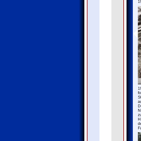
1
1
f
S
a
D
N
z
H
d
F