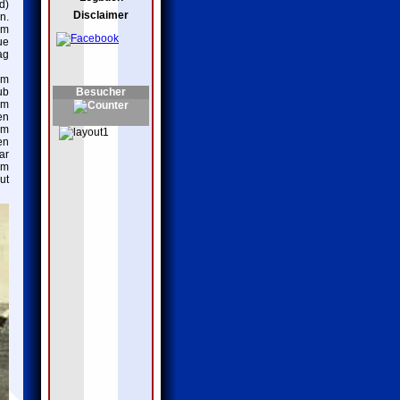
d)
Disclaimer
n.
em
ue
ag
um
ub
Besucher
um
en
im
en
ar
um
ut