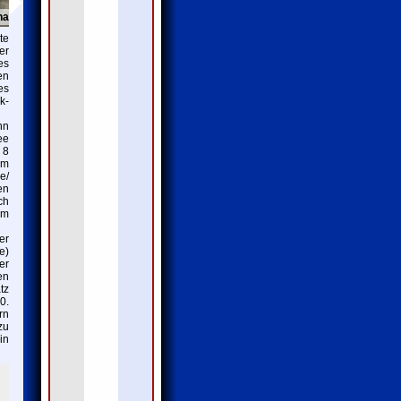
na
te
er
es
en
es
k-
nn
ee
 8
um
e/
en
ch
em
er
e)
er
en
tz
0.
rn
zu
in