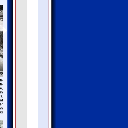
30
te
te
e,
in
s.
ät
er
nn
as