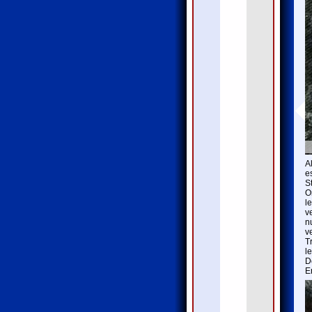
A
e
S
O
l
v
n
v
T
l
D
E