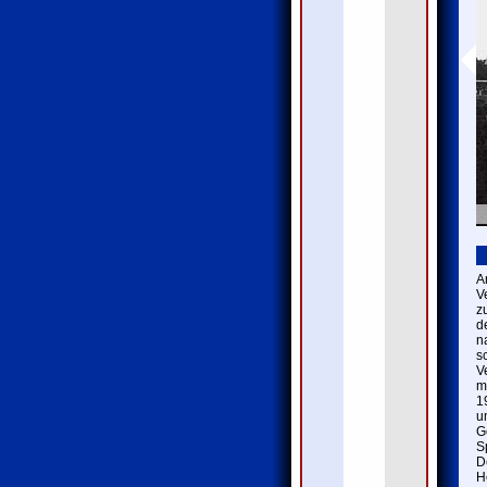
A
V
z
d
n
s
V
m
1
u
G
S
D
H