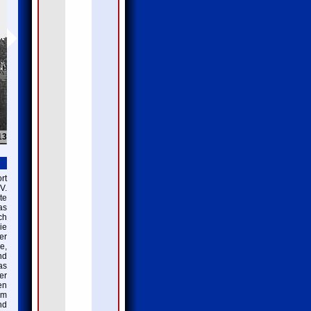
13
rt
V.
te
as
ch
ie
er
e,
nd
as
er
en
um
nd