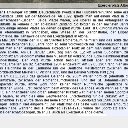
Exercierplatz Alto
er
Hamburger FC 1888
,Deutschlands zweitältester Fußballverein, fand seine ers
pielstätte 1888 auf der Moorweide. Ab 1892 spielte man auf einem Platz in d
ternschanzen-Eisbahn. Beide Plätze waren, wie überall in der Anfangszeit d
ußballs, in keinem guten spielbaren Zustand. So folgten in den nächsten Jahr
och einige andere Plätze an denen gespielt wurde. Laut HFC-Chronik waren di
er Pferdemarkt in Wandsbek, eine Wiese an der Sierichstraße, der Eispar
orgfelde, die Hansaweide und der Exerzierplatz in Altona.
m Mai 1897 wurde der HFC im Stadtteil Rotherbaum heimisch und das sollte da
uch die folgenden 100 Jahre noch so sein! Nordwestlich der Rothenbaumchauss
and man einen einigermaßenen akzeptablen Platz an dem man dann auch fast
ahre spielte. Am 01. Januar 1904, zog man ca. 1,2 km weiter Süd-östlich, z
portplatz am Velodrom (hinter dem Museum für Völkerkunde, Ecke Helmhuderstraß
inderstraße). Der Platz wurde schon bespielt, offiziell aber erst nach d
mbauarbeiten am 02. September 1904 eingeweiht. Am 09.05.1907 fand hier au
as Halbfinale in der Endrunde um die Deutsche Meisterschaft zwischen d
orddeutschen Meister FC Victoria 1895 und der Berliner Viktoria statt (1:4)
ls am 01.11.1910 das größere Gelände ca. 200m weiter nördlich (oberhalb d
urmstraße, zwischen der Rothenbaumchaussee und der St. Johannis-Kirch
epachtet wurde, ahnte wohl noch keiner welch Ruhmreiche Sportstätte hi
ntstehen würde. Erst Recht nicht beim Anblick des Geländes. Auch wenn es für d
FC ein finanzieller und organisatorischer Kraftakt war, hier einen neuen Sportpla
u bauen, so war dies eine wegweisende Entscheidung für die Zukunft. Am 1
eptember 1911 wurde dann der neue Rothenbaum-Sportplatz vor 1500 Zuschaue
egen Holstein Kiel eingeweiht. Der Platz war das beste was Fußball-Hamburg 
ieten hatte. während des 1. Weltkrieg (1914-1918) wurde der Sportplatz stark 
itleidenschaft gezogen, da er u.a. auch als ExerzierGelände diente.