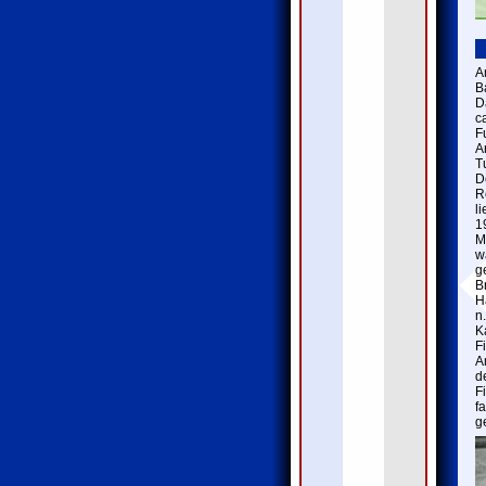
A
B
D
c
F
A
T
D
R
l
1
M
w
g
B
H
n
K
F
A
d
F
f
g