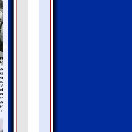
37
ab
as
en
as
SV
rt
on
er
an
er
hr