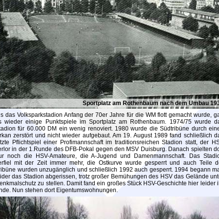
Sportplatz am Rothenbaum nach dem Umbau 19
ls das Volksparkstadion Anfang der 70er Jahre für die WM flott gemacht wurde, g
s wieder einige Punktspiele im Sportplatz am Rothenbaum. 1974/75 wurde d
tadion für 60.000 DM ein wenig renoviert. 1980 wurde die Südtribüne durch ein
rkan zerstört und nicht wieder aufgebaut. Am 19. August 1989 fand schließlich d
etzte Pflichtspiel einer Profimannschaft im traditionsreichen Stadion statt, der H
erlor in der 1.Runde des DFB-Pokal gegen den MSV Duisburg. Danach spielten do
ur noch die HSV-Amateure, die A-Jugend und Damenmannschaft. Das Stadi
erfiel mit der Zeit immer mehr, die Ostkurve wurde gesperrt und auch Teile d
ribüne wurden unzugänglich und schließlich 1992 auch gesperrt. 1994 begann m
eider das Stadion abgerissen, trotz großer Bemühungen des HSV das Gelände unt
enkmalschutz zu stellen. Damit fand ein großes Stück HSV-Geschichte hier leider i
nde. Nun stehen dort Eigentumswohnungen.