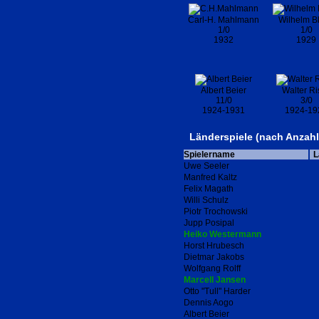
Carl-H. Mahlmann
Wilhelm B
1/0
1/0
1932
1929
Albert Beier
Walter Ri
11/0
3/0
1924-1931
1924-19
Länderspiele (nach Anzahl 
Spielername
L
Uwe Seeler
Manfred Kaltz
Felix Magath
Willi Schulz
Piotr Trochowski
Jupp Posipal
Heiko Westermann
Horst Hrubesch
Dietmar Jakobs
Wolfgang Rolff
Marcell Jansen
Otto "Tull" Harder
Dennis Aogo
Albert Beier