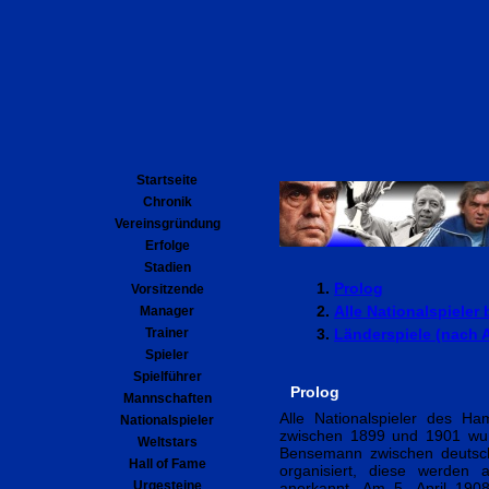
Startseite
Chronik
Vereinsgründung
Erfolge
Stadien
Prolog
Vorsitzende
Alle Nationalspiele
Manager
Trainer
Länderspiele (nach A
Spieler
Spielführer
Prolog
Mannschaften
Alle Nationalspieler des H
Nationalspieler
zwischen 1899 und 1901 wurd
Weltstars
Bensemann zwischen deutsc
Hall of Fame
organisiert, diese werden
Urgesteine
anerkannt. Am 5. April 1908