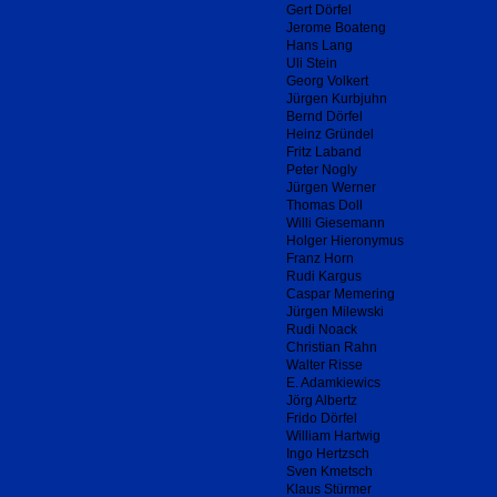
Gert Dörfel
Jerome Boateng
Hans Lang
Uli Stein
Georg Volkert
Jürgen Kurbjuhn
Bernd Dörfel
Heinz Gründel
Fritz Laband
Peter Nogly
Jürgen Werner
Thomas Doll
Willi Giesemann
Holger Hieronymus
Franz Horn
Rudi Kargus
Caspar Memering
Jürgen Milewski
Rudi Noack
Christian Rahn
Walter Risse
E. Adamkiewics
Jörg Albertz
Frido Dörfel
William Hartwig
Ingo Hertzsch
Sven Kmetsch
Klaus Stürmer