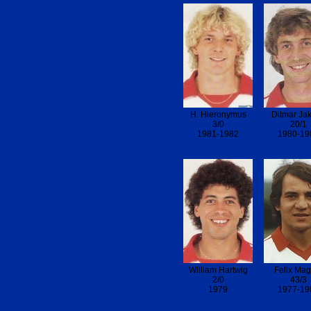
H. Hieronymus
Ditmar Ja
3/0
20/1
1981-1982
1980-19
William Hartwig
Felix Mag
2/0
43/3
1979
1977-19