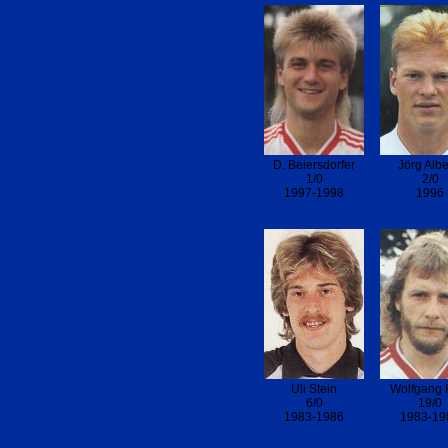
D. Beiersdorfer
Jörg Albe
1/0
2/0
1997-1998
1996
Uli Stein
Wolfgang R
6/0
19/0
1983-1986
1983-19