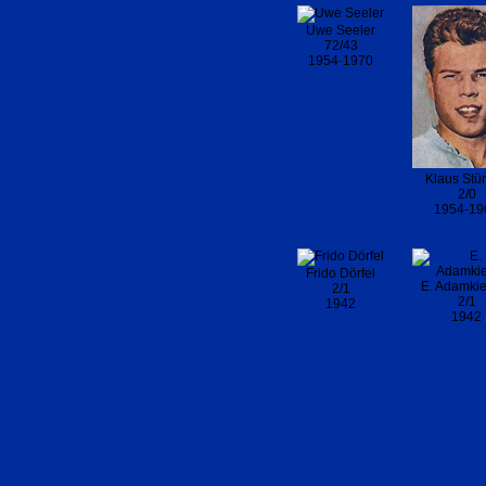
Uwe Seeler
72/43
1954-1970
Klaus Stü
2/0
1954-19
Frido Dörfel
E. Adamki
2/1
2/1
1942
1942