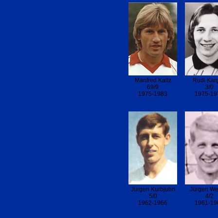
Manfred Kaltz
Rudi Kar
69/9
3/0
1975-1983
1975-19
Jürgen Kurbjuhn
Jürgen We
5/0
4/2
1962-1966
1961-19