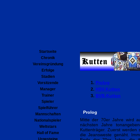
Startseite
Chronik
Vereinsgründung
Erfolge
Stadien
Prolog
Vorsitzende
HSV-Kutten
Manager
Trainer
BVB-Kutten
Spieler
Spielführer
Prolog
Mannschaften
Mitte der 70er Jahre wird a
Nationalspieler
nächsten Jahre tonangeben
Weltstars
Kuttenträger. Zuerst werden 
Hall of Fame
die Jeansweste genäht. Imm
Urgesteine
Ende der 70er Jahre, die i