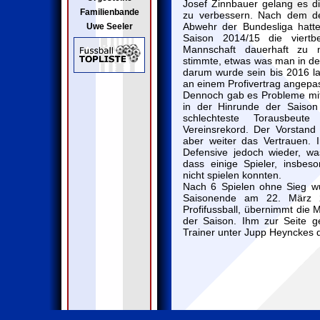
Josef Zinnbauer gelang es di
Familienbande
zu verbessern. Nach dem de
Abwehr der Bundesliga hatte
Uwe Seeler
Saison 2014/15 die viertb
Mannschaft dauerhaft zu mo
stimmte, etwas was man in der
darum wurde sein bis 2016 l
an einem Profivertrag angepas
Dennoch gab es Probleme mit 
in der Hinrunde der Saison
schlechteste Torausbeut
Vereinsrekord. Der Vorstan
aber weiter das Vertrauen. 
Defensive jedoch wieder, 
dass einige Spieler, insbes
nicht spielen konnten.
Nach 6 Spielen ohne Sieg wu
Saisonende am 22. März 201
Profifussball, übernimmt die 
der Saison. Ihm zur Seite g
Trainer unter Jupp Heynckes