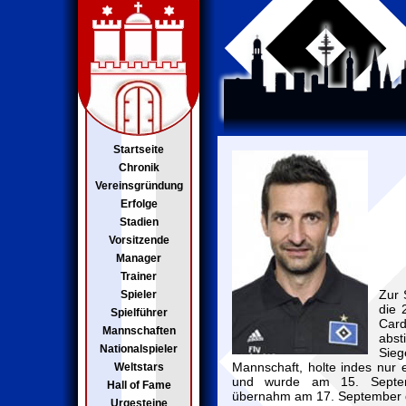
Startseite
Chronik
Vereinsgründung
Erfolge
Stadien
Vorsitzende
Manager
Trainer
Zur 
Spieler
die 
Spielführer
Car
Mannschaften
abst
Nationalspieler
Sieg
Mannschaft, holte indes nur 
Weltstars
und wurde am 15. Septem
Hall of Fame
übernahm am 17. September d
Urgesteine