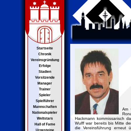
Startseite
Chronik
Vereinsgründung
Erfolge
Stadien
Vorsitzende
Manager
Trainer
Spieler
Spielführer
Mannschaften
Am 0
Nationalspieler
Rona
Hackmann kommissarisch das
Weltstars
Wulff war bereits bis Mitte d
Hall of Fame
die Vereinsführung erneut 
Urgesteine