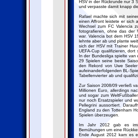
HSV in der Rückrunde nur 3 S
und verpasste damit knapp di
Rafael machte sich mit seine
einen Affront leistete er sic
Wechsel zum FC Valencia zu f
fotografieren, ohne das de
war. Valencia bot dem HSV 15
lehnte aber ab und plante wei
sich der HSV mit Trainer Hu
UEFA-Cup qualifizieren, dort 
In der Bundesliga spielte van
29 Spielen seine beste Sais
den Rekord von Uwe Seeler 
aufeinanderfolgenden BL-Spiel
Tabellenvierter ab und qualifi
Zur Saison 2008/09 verließ v
Millionen Euro, allerdings na
und sogar zum WeltFußballer
nur noch Ersatzspieler und w
Pellegrini aussortiert. Dara
England zu den Tottenham Hot
Spielen überzeugen.
Im Jahr 2012 gab es imm
Bemühungen um eine Rückkehr
Ende August 2012 kam es er