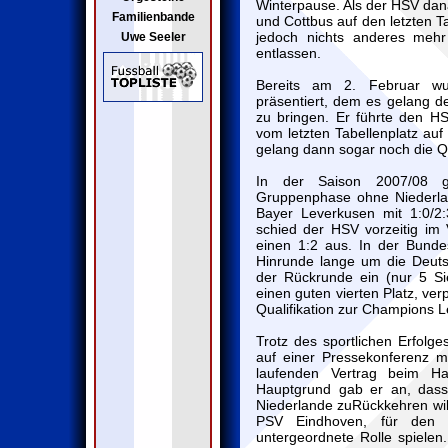
Winterpause. Als der HSV dan
Familienbande
und Cottbus auf den letzten T
jedoch nichts anderes meh
Uwe Seeler
entlassen.
Bereits am 2. Februar wu
präsentiert, dem es gelang d
zu bringen. Er führte den H
vom letzten Tabellenplatz au
gelang dann sogar noch die Qu
In der Saison 2007/08 
Gruppenphase ohne Niederlag
Bayer Leverkusen mit 1:0/2
schied der HSV vorzeitig im 
einen 1:2 aus. In der Bunde
Hinrunde lange um die Deuts
der Rückrunde ein (nur 5 S
einen guten vierten Platz, verp
Qualifikation zur Champions 
Trotz des sportlichen Erfolg
auf einer Pressekonferenz m
laufenden Vertrag beim Ha
Hauptgrund gab er an, dass
Niederlande zuRückkehren wil
PSV Eindhoven, für den 
untergeordnete Rolle spiele