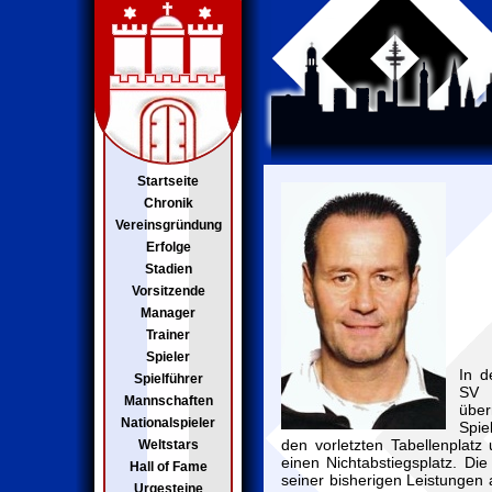
Startseite
Chronik
Vereinsgründung
Erfolge
Stadien
Vorsitzende
Manager
Trainer
Spieler
In d
Spielführer
SV 
Mannschaften
über
Nationalspieler
Spie
den vorletzten Tabellenplatz
Weltstars
einen Nichtabstiegsplatz. Di
Hall of Fame
seiner bisherigen Leistungen 
Urgesteine