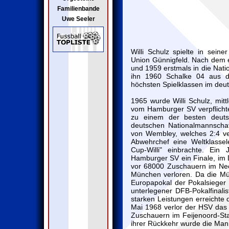
Familienbande
Uwe Seeler
Willi Schulz spielte in sei
Union Günnigfeld. Nach dem e
und 1959 erstmals in die Nati
ihn 1960 Schalke 04 aus d
höchsten Spielklassen im deu
1965 wurde Willi Schulz, mitt
vom Hamburger SV verpflichtet
zu einem der besten deutsc
deutschen Nationalmannschaf
von Wembley, welches 2:4 ver
Abwehrchef eine Weltklassel
Cup-Willi" einbrachte. Ein
Hamburger SV ein Finale, im
vor 68000 Zuschauern im Nec
München verloren. Da die Münc
Europapokal der Pokalsieger q
unterlegener DFB-Pokalfinal
starken Leistungen erreichte
Mai 1968 verlor der HSV das
Zuschauern im Feijenoord-Sta
ihrer Rückkehr wurde die Man