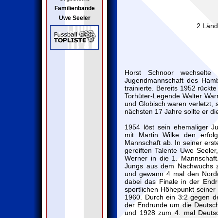
Familienbande
Uwe Seeler
2 Länd
Horst Schnoor wechselt
Jugendmannschaft des Hamb
trainierte. Bereits 1952 rückte
Torhüter-Legende Walter War
und Globisch waren verletzt,
nächsten 17 Jahre sollte er di
1954 löst sein ehemaliger 
mit Martin Wilke den erfol
Mannschaft ab. In seiner erst
gereiften Talente Uwe Seele
Werner in die 1. Mannschaft
Jungs aus dem Nachwuchs zu
und gewann 4 mal den Nordd
dabei das Finale in der End
sportlichen Höhepunkt seiner 
1960. Durch ein 3:2 gegen d
der Endrunde um die Deutsch
und 1928 zum 4. mal Deutsc