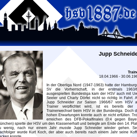
Jupp Schneid
Train
18.04.1966 - 30.06.19
In der Oberliga Nord (1947-1963) hatte der Hamburg
SV die Vorherrschaft, in der erstmals 1963/
ausgespielten Bundesliga kam der HSV auch mit U
Seeler und Charly Dörfel nicht so richtig in Fahrt. A
Jupp Schneider zur Saison 1966/67 vom HSV a
Trainer verpflichtet wird, ist es bereits der 
Trainerwechsel beim HSV in der Bundesliga. Doch d
hohen Erwartungen konnte auch er nicht erfüllen. Tro
erreichen des DFB-Pokalfinales (0:4 gegen Baye
ünchen) spielte der HSV um den Klassenerhalt und belegte am Ende den 14. Plat
u wenig, nach nur einem Jahr musste Jupp Schneider wieder gehen. Se
achfolger wurde Kurt Koch, der aber auch bereits nach einem Jahr seine Koff
acken konnte.