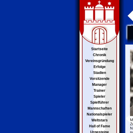
Startseite
Chronik
Vereinsgründung
Erfolge
Stadien
Vorsitzende
Manager
Trainer
Spieler
Spielführer
Mannschaften
Nationalspieler
M
Weltstars
Z
Hall of Fame
N
Urgesteine
p