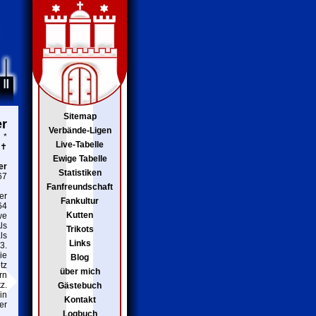
Sitemap
er
Verbände-Ligen
*
Live-Tabelle
✝
Ewige Tabelle
er
Statistiken
67
Fanfreundschaft
er
Fankultur
64
Kutten
we
ls
Trikots
ls
Links
3.
ie
Blog
tz
über mich
rn
z.
Gästebuch
in
Kontakt
er
Logbuch