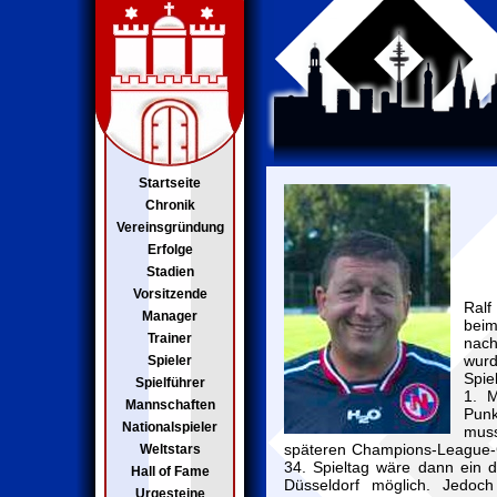
Startseite
Chronik
Vereinsgründung
Erfolge
Stadien
Vorsitzende
Ralf
Manager
beim
Trainer
nach
wurd
Spieler
Spie
Spielführer
1. M
Mannschaften
Pun
Nationalspieler
muss
späteren Champions-League-
Weltstars
34. Spieltag wäre dann ein d
Hall of Fame
Düsseldorf möglich. Jedo
Urgesteine