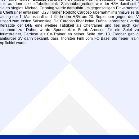
unkt auf dem letzten Tabellenplatz. Saisonübergreifend war der HSV damit seit 
pielen sieglos. Michael Oenning wurde daraufhin -im gegenseitigen Einvernehme
ls Cheftrainer entlassen. U23 Trainer Rodolfo Cardoso übernahm interimsweise d
raining der 1. Mannschaft und führte den HSV am 23. September gegen den V
tuttgart zum ersten Saisonsieg. Da Cardoso über keine Fußballlehrerlizenz verfüg
ntersagte der DFB eine weitere Tätigkeit als Cheftrainer und lies auch kei
usnahme zu. Daher wurde Sportdirektor Frank Arnesen für ein Spiel z
nterimstrainer, Cardoso als Co-Trainer an seiner Seite. Am 13. Oktober gab d
amburger SV dann bekannt, dass Thorsten Fink vom FC Basel als neuer Train
erpflichtet wurde.