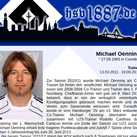
Michael Oenni
* 27.09.1965 in Coesfe
Train
13.03.2011 - 19.09.20
Zur Saison 2010/11 wurde Michael Oenning als C
Trainer für Armin Veh verpflichtet. Michael Oenning w
zuvor von 2008-2009 Co-Trainer und Trainer des 1. 
Nürnberg. Cheftrainer Armin Veh gab am 8. März 20
bekannt, dass er von der vertraglich vereinbart
Kündigungsoption gebrauch machen werde und d
Verein zum Saisonende verlassen wird. Daraufh
wurde er vom Hamburger SV am 13. März entlasse
Co-Trainer Michael Oenning übernahm da
zusammen mit U23-Trainer Rodolfo Cardoso d
raining der 1. Mannschaft. Cardoso kehrte am Ende der Saison zur U23 zurüc
ichael Oenning erhielt trotz magerer Punkteausbeute und zuletzt 7 Spiele ohne Si
inen 2-Jahresvertrag bis zum 30. Juni 2013.
n der neuen Saison 2011/12 stand der HSV jedoch nach 6 Spieltagen mit nur ein