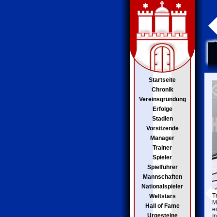
Startseite
Chronik
Vereinsgründung
Erfolge
Stadien
Vorsitzende
Manager
Trainer
Spieler
Spielführer
Mannschaften
Nationalspieler
T
Weltstars
M
Hall of Fame
e
Urgesteine
I