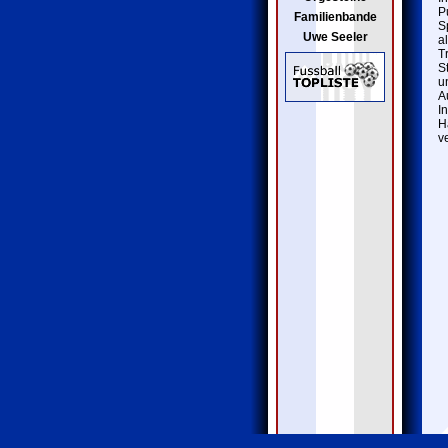
P
Familienbande
S
Uwe Seeler
a
T
S
u
A
I
H
v