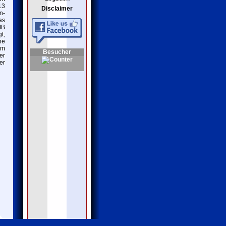
13
Disclaimer
n-
as
fB
t,
ne
um
Besucher
er
er