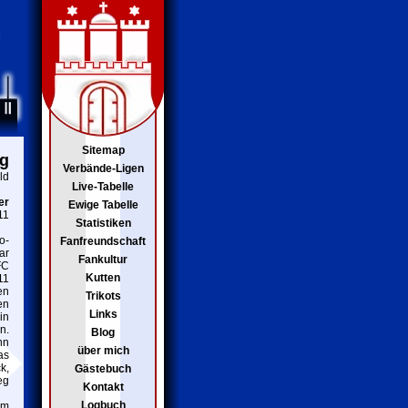
Sitemap
ng
Verbände-Ligen
ld
Live-Tabelle
er
Ewige Tabelle
11
Statistiken
o-
Fanfreundschaft
ar
Fankultur
FC
Kutten
11
en
Trikots
en
Links
in
n.
Blog
nn
über mich
as
k,
Gästebuch
eg
Kontakt
Logbuch
em