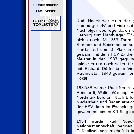
Familienbande
Uwe Seeler
Rudi Noack war einer der g
Hamburger SV und vielleicht 
Nachfolger des legendären 
Harburg zum Hamburger SV g
nichts nach. Mit 233 Toren a
Stürmer und Spielmacher auc
Harder auf dem 3. Platz in d
gewann mit dem HSV 2x die 
Meister in der 1933 gegrün
spielte er nur noch selten fü
mit Richard Dörfel beim V
Vizemeister, 1943 gewann e
Pokal)
1937/38 wurde Rudi Noack 
Reinhardt, Walter Warning, R
Nordmark berufen. Nach Erf
Niederrhein und Baden erreich
der HSV dann im Endspiel g
gewann mit einem 3:1 Sieg d
1934 wurde Rudi Noac
Nationalmannschaft berufe
Fußballweltmeisterschaft in I