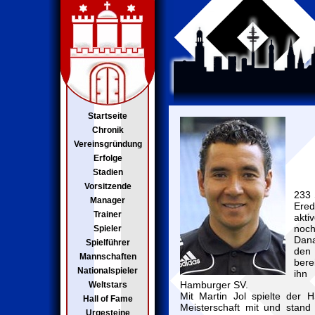
Startseite
Chronik
Vereinsgründung
Erfolge
Stadien
Vorsitzende
233 
Manager
Ered
Trainer
akti
noch
Spieler
Dana
Spielführer
den
Mannschaften
bere
Nationalspieler
ihn
Hamburger SV.
Weltstars
Mit Martin Jol spielte der
Hall of Fame
Meisterschaft mit und stand
Urgesteine