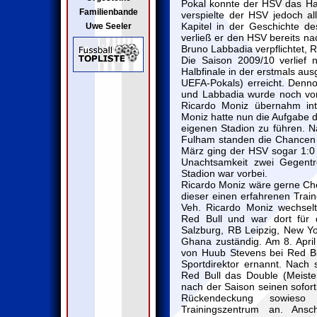
Pokal konnte der HSV das Ha
Familienbande
verspielte der HSV jedoch al
Kapitel in der Geschichte de
Uwe Seeler
verließ er den HSV bereits na
Bruno Labbadia verpflichtet, 
Die Saison 2009/10 verlief 
Halbfinale in der erstmals a
UEFA-Pokals) erreicht. Denn
und Labbadia wurde noch vor
Ricardo Moniz übernahm int
Moniz hatte nun die Aufgabe 
eigenen Stadion zu führen. 
Fulham standen die Chancen 
März ging der HSV sogar 1:0
Unachtsamkeit zwei Gegentr
Stadion war vorbei.
Ricardo Moniz wäre gerne Che
dieser einen erfahrenen Train
Veh. Ricardo Moniz wechselt
Red Bull und war dort für
Salzburg, RB Leipzig, New Yo
Ghana zuständig. Am 8. April 
von Huub Stevens bei Red B
Sportdirektor ernannt. Nach 
Red Bull das Double (Meister
nach der Saison seinen sofort
Rückendeckung sowieso
Trainingszentrum an. Ansc