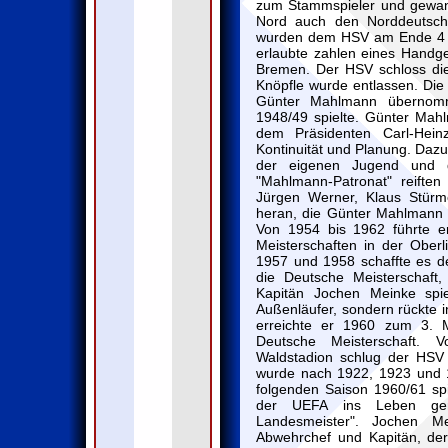
zum Stammspieler und gewann
Nord auch den Norddeutsche
wurden dem HSV am Ende 4 Pu
erlaubte zahlen eines Handge
Bremen. Der HSV schloss die
Knöpfle wurde entlassen. Die
Günter Mahlmann übernomm
1948/49 spielte. Günter Mah
dem Präsidenten Carl-Hein
Kontinuität und Planung. Dazu
der eigenen Jugend und 
"Mahlmann-Patronat" reiften
Jürgen Werner, Klaus Stürm
heran, die Günter Mahlmann 
Von 1954 bis 1962 führte 
Meisterschaften in der Ober
1957 und 1958 schaffte es d
die Deutsche Meisterschaft,
Kapitän Jochen Meinke spi
Außenläufer, sondern rückte in
erreichte er 1960 zum 3. 
Deutsche Meisterschaft. 
Waldstadion schlug der HSV
wurde nach 1922, 1923 und 1
folgenden Saison 1960/61 sp
der UEFA ins Leben ger
Landesmeister". Jochen Me
Abwehrchef und Kapitän, der