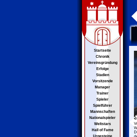
Startseite
Chronik
Vereinsgründung
Erfolge
Stadien
Vorsitzende
Manager
Trainer
Spieler
Spielführer
Mannschaften
Nationalspieler
V
Weltstars
W
Hall of Fame
D
Urgesteine
d