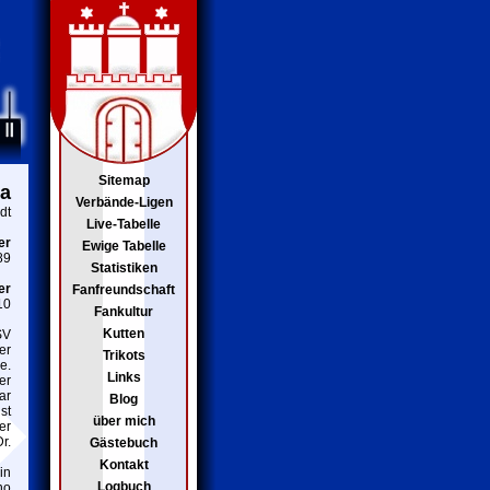
Sitemap
ia
Verbände-Ligen
dt
Live-Tabelle
er
Ewige Tabelle
89
Statistiken
er
Fanfreundschaft
10
Fankultur
Kutten
SV
er
Trikots
e.
Links
er
ar
Blog
st
über mich
er
r.
Gästebuch
Kontakt
in
Logbuch
no