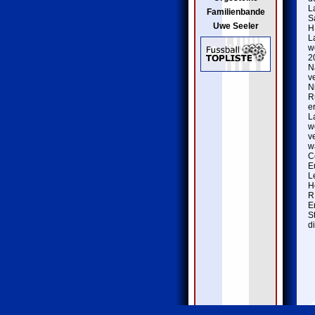
L
Familienbande
S
Uwe Seeler
H
L
w
2
N
v
N
R
e
L
w
v
w
C
E
L
H
R
E
S
d