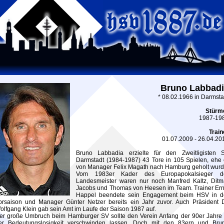
Bruno Labbad
* 08.02.1966 in Darmsta
Stürm
1987-19
Train
01.07.2009 - 26.04.20
Bruno Labbadia erzielte für den Zweitligisten 
Darmstadt (1984-1987) 43 Tore in 105 Spielen, ehe 
von Manager Felix Magath nach Hamburg geholt wurd
Vom 1983er Kader des Europapokalsieger d
Landesmeister waren nur noch Manfred Kaltz, Ditm
Jacobs und Thomas von Heesen im Team. Trainer Ern
Happel beendete sein Engagement beim HSV in d
orsaison und Manager Günter Netzer bereits ein Jahr zuvor. Auch Präsident D
olfgang Klein gab sein Amt im Laufe der Saison 1987 auf.
er große Umbruch beim Hamburger SV sollte den Verein Anfang der 90er Jahre 
er Bedeutungslosigkeit verschwinden lassen. Doch mit den 83ern und Bru