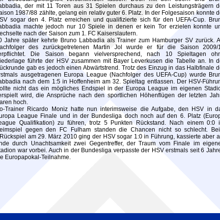
abbadia, der mit 11 Toren aus 31 Spielen durchaus zu den Leistungsträgern d
aison 1987/88 zählte, gelang ein relativ guter 6. Platz. In der Folgesaison konnte d
SV sogar den 4. Platz erreichen und qualifizierte sich für den UEFA-Cup. Bru
abbadia machte jedoch nur 10 Spiele in denen er kein Tor erzielen konnte u
echselte nach der Saison zum 1. FC Kaiserslautern.
0 Jahre später kehrte Bruno Labbadia als Trainer zum Hamburger SV zurück. A
achfolger des zurückgetretenen Martin Jol wurde er für die Saison 2009/
erpflichtet. Die Saison begann vielversprechend, nach 10 Spieltagen oh
iederlage führte der HSV zusammen mit Bayer Leverkusen die Tabelle an. In d
ückrunde gab es jedoch einen Abwärtstrend. Trotz des Einzug in das Halbfinale d
rstmals ausgetragenen Europa League (Nachfolger des UEFA-Cup) wurde Bru
abbadia nach dem 1:5 in Hoffenheim am 32. Spieltag entlassen. Der HSV-Führu
ollte nicht das ein mögliches Endspiel in der Europa League im eigenen Stadi
erspielt wird, die Ansprüche nach den sportlichen Höhenflügen der letzten Jah
aren hoch.
o-Trainer Ricardo Moniz hatte nun interimsweise die Aufgabe, den HSV in d
uropa League Finale und in der Bundesliga doch noch auf den 6. Platz (Euro
eague Qualifikation) zu führen, trotz 5 Punkten Rückstand. Nach einem 0:0 
eimspiel gegen den FC Fulham standen die Chancen nicht so schlecht. Be
Rückspiel am 29. März 2010 ging der HSV sogar 1:0 in Führung, kassierte aber 
nde durch Unachtsamkeit zwei Gegentreffer, der Traum vom Finale im eigen
tadion war vorbei. Auch in der Bundesliga verpasste der HSV erstmals seit 6 Jahr
ie Europapokal-Teilnahme.