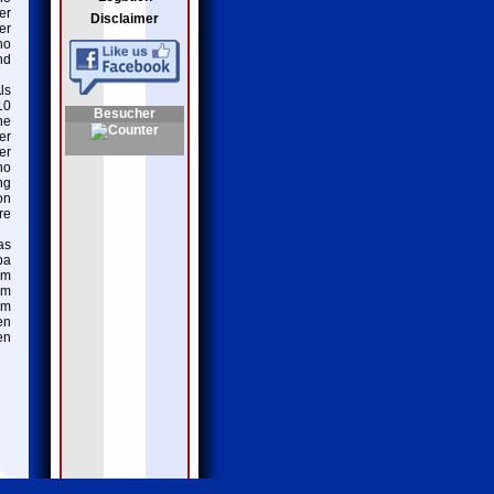
er
Disclaimer
er
no
nd
ls
10
Besucher
ne
er
er
no
ng
on
re
as
pa
im
im
am
en
en