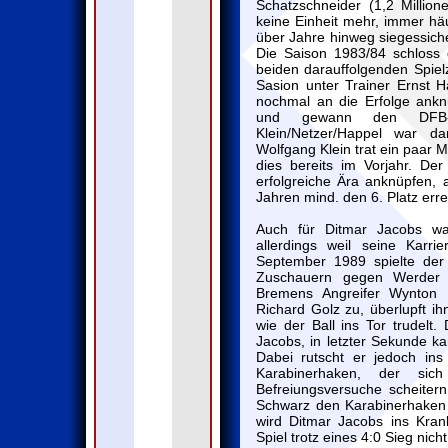
Schatzschneider (1,2 Milli
keine Einheit mehr, immer häuf
über Jahre hinweg siegessiche
Die Saison 1983/84 schloss 
beiden darauffolgenden Spielze
Sasion unter Trainer Ernst 
nochmal an die Erfolge ankn
und gewann den DFB-P
Klein/Netzer/Happel war d
Wolfgang Klein trat ein paar 
dies bereits im Vorjahr. De
erfolgreiche Ära anknüpfen,
Jahren mind. den 6. Platz erre
Auch für Ditmar Jacobs wa
allerdings weil seine Karr
September 1989 spielte der
Zuschauern gegen Werder B
Bremens Angreifer Wynton 
Richard Golz zu, überlupft i
wie der Ball ins Tor trudelt
Jacobs, in letzter Sekunde ka
Dabei rutscht er jedoch in
Karabinerhaken, der sic
Befreiungsversuche scheiter
Schwarz den Karabinerhaken 
wird Ditmar Jacobs ins Kra
Spiel trotz eines 4:0 Sieg ni