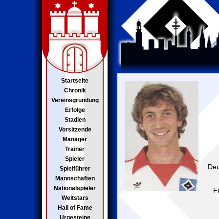
Startseite
Chronik
Vereinsgründung
Erfolge
Stadien
Vorsitzende
Manager
Trainer
Spieler
Deu
Spielführer
Mannschaften
Nationalspieler
F
Weltstars
Hall of Fame
Urgesteine