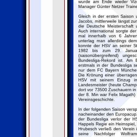
wurde am Ende wieder Vize
Manager Günter Netzer Trainer
Gleich in der ersten Saison 
Jacobs, mittlerweile längst 
die Deutsche Meisterschaft 
Auch international sorgte de
mal innerhalb von 6 Jahren
unterlag man allerdings de
konnte der HSV an seiner St
1982 bis zum 29. Januar
(saisonübergreifend) unge
Bundesliga-Rekord ist. Am
erstmals in der Bundesliga se
nur dem FC Bayern München
Die Krönung einer überragen
HSV mit seinem Einzug i
Landesmeister (heute Champ
dort vor 73500 Zuschauern in 
der 8. Min war Felix Magath) 
Vereinsgeschichte.
In der folgenden Saison ver
nacheinander den Europacup,
der Bundesliga verlor der H
Happels Regie ein Heimspiel, 
Hrubesch verließ den Verein i
seine Nachfolger Wolfr