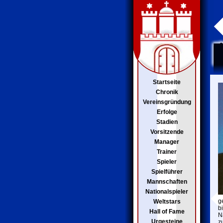
Startseite
Chronik
Vereinsgründung
Erfolge
Stadien
Vorsitzende
Manager
Trainer
Spieler
Spielführer
Mannschaften
Nationalspieler
g
Weltstars
b
Hall of Fame
N
Urgesteine
z