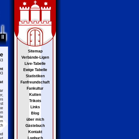
Sitemap
e
Verbände-Ligen
43
Live-Tabelle
nt
Ewige Tabelle
93
Statistiken
at
Fanfreundschaft
Fankultur
ar
Kutten
r,
es
Trikots
st
Links
ke
en
Blog
ie
über mich
en
ch
Gästebuch
Kontakt
nd
Logbuch
nd