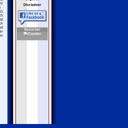
SV
Disclaimer
)
AG
ch
at
ch
nd
Besucher
er
hn