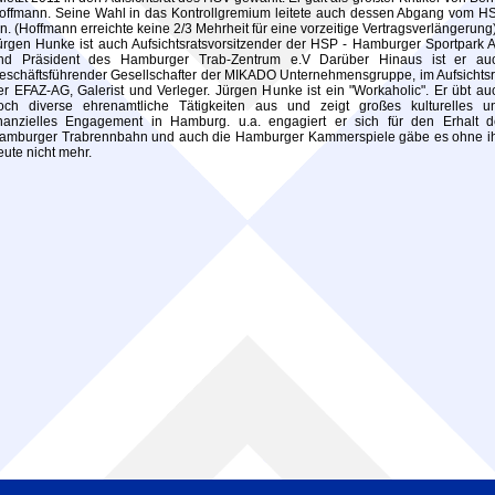
offmann. Seine Wahl in das Kontrollgremium leitete auch dessen Abgang vom H
in. (Hoffmann erreichte keine 2/3 Mehrheit für eine vorzeitige Vertragsverlängerung
ürgen Hunke ist auch Aufsichtsratsvorsitzender der HSP - Hamburger Sportpark 
nd Präsident des Hamburger Trab-Zentrum e.V Darüber Hinaus ist er au
eschäftsführender Gesellschafter der MIKADO Unternehmensgruppe, im Aufsichtsr
er EFAZ-AG, Galerist und Verleger. Jürgen Hunke ist ein "Workaholic". Er übt au
och diverse ehrenamtliche Tätigkeiten aus und zeigt großes kulturelles u
inanzielles Engagement in Hamburg. u.a. engagiert er sich für den Erhalt d
amburger Trabrennbahn und auch die Hamburger Kammerspiele gäbe es ohne i
eute nicht mehr.