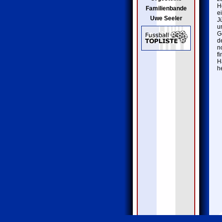
H
Familienbande
e
Uwe Seeler
J
u
G
d
n
f
H
h