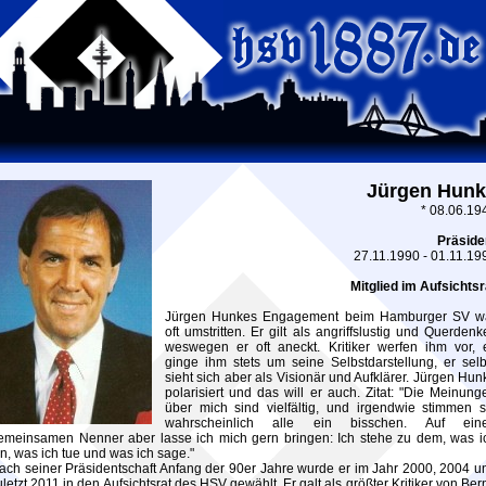
Jürgen Hunk
* 08.06.19
Präside
27.11.1990 - 01.11.19
Mitglied im Aufsichtsr
Jürgen Hunkes Engagement beim Hamburger SV w
oft umstritten. Er gilt als angriffslustig und Querdenke
weswegen er oft aneckt. Kritiker werfen ihm vor, 
ginge ihm stets um seine Selbstdarstellung, er selb
sieht sich aber als Visionär und Aufklärer. Jürgen Hun
polarisiert und das will er auch. Zitat: "Die Meinung
über mich sind vielfältig, und irgendwie stimmen s
wahrscheinlich alle ein bisschen. Auf ein
emeinsamen Nenner aber lasse ich mich gern bringen: Ich stehe zu dem, was i
in, was ich tue und was ich sage."
ach seiner Präsidentschaft Anfang der 90er Jahre wurde er im Jahr 2000, 2004 u
uletzt 2011 in den Aufsichtsrat des HSV gewählt. Er galt als größter Kritiker von Ber