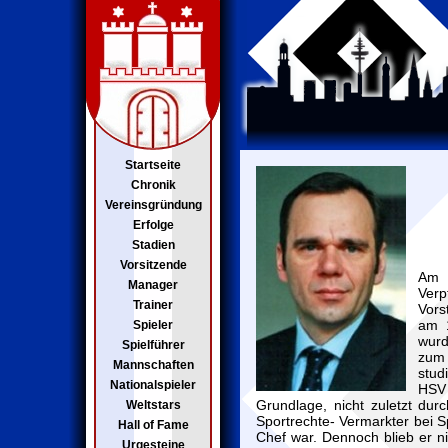
Startseite
Chronik
Vereinsgründung
Erfolge
Stadien
Vorsitzende
Am 
Manager
Ver
Trainer
Vors
am 
Spieler
wurd
Spielführer
zum
Mannschaften
stud
Nationalspieler
HSV 
Grundlage, nicht zuletzt dur
Weltstars
Sportrechte- Vermarkter bei S
Hall of Fame
Chef war. Dennoch blieb er ni
Urgesteine