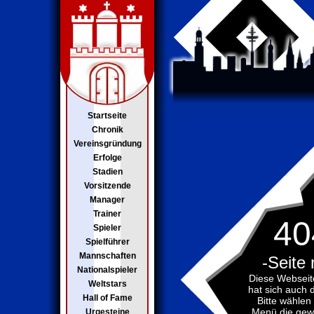
Startseite
Chronik
Vereinsgründung
Erfolge
Stadien
Vorsitzende
Manager
Trainer
40
Spieler
Spielführer
Mannschaften
-Seite 
Nationalspieler
Diese Webseit
Weltstars
hat sich auch 
Hall of Fame
Bitte wählen
Menü die gew
Urgesteine