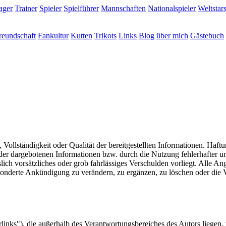
ager
Trainer
Spieler
Spielführer
Mannschaften
Nationalspieler
Weltstar
reundschaft
Fankultur
Kutten
Trikots
Links
Blog
über mich
Gästebuch
, Vollständigkeit oder Qualität der bereitgestellten Informationen. Haf
 der dargebotenen Informationen bzw. durch die Nutzung fehlerhafter u
lich vorsätzliches oder grob fahrlässiges Verschulden vorliegt. Alle An
onderte Ankündigung zu verändern, zu ergänzen, zu löschen oder die Ve
inks"), die außerhalb des Verantwortungsbereiches des Autors liegen, 