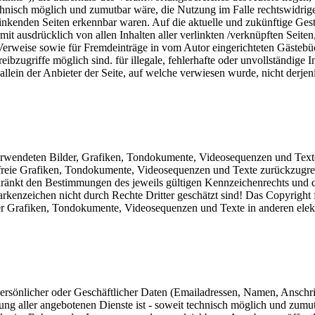
chnisch möglich und zumutbar wäre, die Nutzung im Falle rechtswidriger
linkenden Seiten erkennbar waren. Auf die aktuelle und zukünftige Gesta
ermit ausdrücklich von allen Inhalten aller verlinkten /verknüpften Seit
 Verweise sowie für Fremdeinträge in vom Autor eingerichteten Gästebü
ibzugriffe möglich sind. für illegale, fehlerhafte oder unvollständige 
llein der Anbieter der Seite, auf welche verwiesen wurde, nicht derjeni
 verwendeten Bilder, Grafiken, Tondokumente, Videosequenzen und Texte 
reie Grafiken, Tondokumente, Videosequenzen und Texte zurückzugreife
ränkt den Bestimmungen des jeweils gültigen Kennzeichenrechts und de
kenzeichen nicht durch Rechte Dritter geschätzt sind! Das Copyright für 
er Grafiken, Tondokumente, Videosequenzen und Texte in anderen elekt
ersönlicher oder Geschäftlicher Daten (Emailadressen, Namen, Anschrifte
lung aller angebotenen Dienste ist - soweit technisch möglich und zum