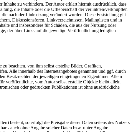
 Inhalte zu verhindern. Der Autor erklärt hiermit ausdrücklich, dass
ltung, die Inhalte oder die Urheberschaft der verlinkten/verknüpften
en, die nach der Linksetzung verändert wurden. Diese Feststellung gilt
chern, Diskussionsforen, Linkverzeichnissen, Mailinglisten und in
Inhalte und insbesondere für Schäden, die aus der Nutzung oder
ge, der über Links auf die jeweilige Veröffentlichung lediglich
zu beachten, von ihm selbst erstellte Bilder, Grafiken,
n. Alle innerhalb des Internetangebotes genannten und ggf. durch
n Besitzrechten der jeweiligen eingetragenen Eigentümer. Allein
veröffentlichte, vom Autor selbst erstellte Objekte bleibt allein
ronischen oder gedruckten Publikationen ist ohne ausdrückliche
n) besteht, so erfolgt die Preisgabe dieser Daten seitens des Nutzers
utbar - auch ohne Angabe solcher Daten bzw. unter Angabe