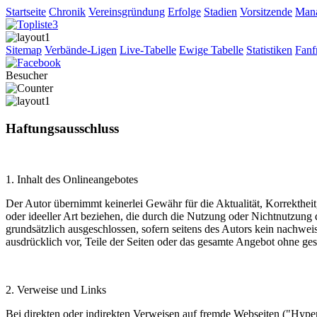
Startseite
Chronik
Vereinsgründung
Erfolge
Stadien
Vorsitzende
Man
Sitemap
Verbände-Ligen
Live-Tabelle
Ewige Tabelle
Statistiken
Fanf
Besucher
Haftungsausschluss
1. Inhalt des Onlineangebotes
Der Autor übernimmt keinerlei Gewähr für die Aktualität, Korrektheit
oder ideeller Art beziehen, die durch die Nutzung oder Nichtnutzung
grundsätzlich ausgeschlossen, sofern seitens des Autors kein nachweis
ausdrücklich vor, Teile der Seiten oder das gesamte Angebot ohne ges
2. Verweise und Links
Bei direkten oder indirekten Verweisen auf fremde Webseiten ("Hyperl