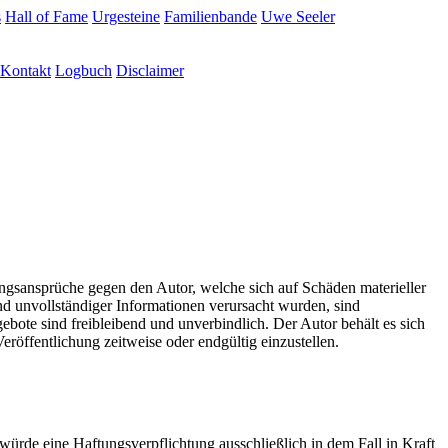
s
Hall of Fame
Urgesteine
Familienbande
Uwe Seeler
Kontakt
Logbuch
Disclaimer
tungsansprüche gegen den Autor, welche sich auf Schäden materieller
nd unvollständiger Informationen verursacht wurden, sind
gebote sind freibleibend und unverbindlich. Der Autor behält es sich
röffentlichung zeitweise oder endgültig einzustellen.
würde eine Haftungsverpflichtung ausschließlich in dem Fall in Kraft