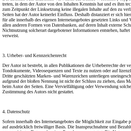
treten, in dem der Autor von den Inhalten Kenntnis hat und es ihm te
zum Zeitpunkt der Linksetzung keine illegalen Inhalte auf den zu ver
Seiten hat der Autor keinerlei Einfluss. Deshalb distanziert er sich hi
für alle innerhalb des eigenen Internetangebotes gesetzten Links und
allen anderen Formen von Datenbanken, auf deren Inhalt externe Schre
Nichtnutzung solcherart dargebotener Informationen entstehen, haftet a
verweist.
3. Urheber- und Kennzeichenrecht
Der Autor ist bestrebt, in allen Publikationen die Urheberrechte der
Tondokumente, Videosequenzen und Texte zu nutzen oder auf lizenzf
Dritte geschätzten Marken- und Warenzeichen unterliegen uneingesch
aufgrund der bloßen Nennung ist nicht der Schluss zu ziehen, dass Mar
beim Autor der Seiten. Eine Vervielfältigung oder Verwendung solch
Zustimmung des Autors nicht gestattet.
4. Datenschutz
Sofern innerhalb des Internetangebotes die Möglichkeit zur Eingabe p
auf ausdrücklich freiwilliger Basis. Die Inanspruchnahme und Bezah